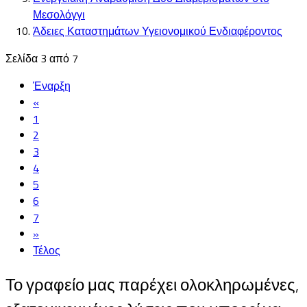
Μεσολόγγι
Άδειες Καταστημάτων Υγειονομικού Ενδιαφέροντος
Σελίδα 3 από 7
Έναρξη
«
1
2
3
4
5
6
7
»
Τέλος
Το γραφείο μας παρέχει ολοκληρωμένες,