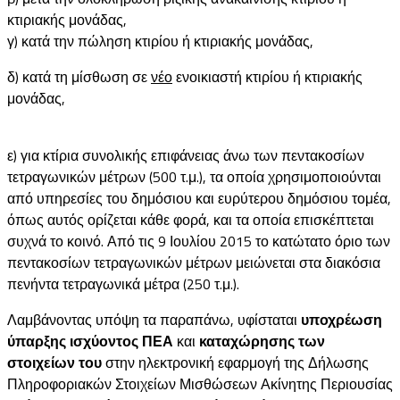
κτιριακής μονάδας,
γ) κατά την πώληση κτιρίου ή κτιριακής μονάδας,
δ) κατά τη μίσθωση σε
νέο
ενοικιαστή κτιρίου ή κτιριακής
μονάδας,
ε) για κτίρια συνολικής επιφάνειας άνω των πεντακοσίων
τετραγωνικών μέτρων (500 τ.μ.), τα οποία χρησιμοποιούνται
από υπηρεσίες του δημόσιου και ευρύτερου δημόσιου τομέα,
όπως αυτός ορίζεται κάθε φορά, και τα οποία επισκέπτεται
συχνά το κοινό. Από τις 9 Ιουλίου 2015 το κατώτατο όριο των
πεντακοσίων τετραγωνικών μέτρων μειώνεται στα διακόσια
πενήντα τετραγωνικά μέτρα (250 τ.μ.).
Λαμβάνοντας υπόψη τα παραπάνω, υφίσταται
υποχρέωση
ύπαρξης ισχύοντος ΠΕΑ
και
καταχώρησης των
στοιχείων του
στην ηλεκτρονική εφαρμογή της Δήλωσης
Πληροφοριακών Στοιχείων Μισθώσεων Ακίνητης Περιουσίας