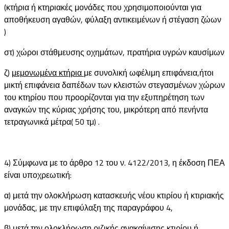
(κτήρια ή κτηριακές μονάδες που χρησιμοποιούνται για
αποθήκευση αγαθών, φύλαξη αντικειμένων ή στέγαση ζώων
)
στ) χώροι στάθμευσης οχημάτων, πρατήρια υγρών καυσίμων
ζ)
μεμονωμένα κτήρια
με συνολική ωφέλιμη επιφάνεια,ήτοι
μικτή επιφάνεια δαπέδων των κλειστών στεγασμένων χώρων
του κτηρίου που προορίζονται για την εξυπηρέτηση των
αναγκών της κύριας χρήσης του, μικρότερη από πενήντα
τετραγωνικά μέτρα( 50 τμ) .
4) Σύμφωνα με το άρθρο 12 του ν. 4122/2013, η έκδοση ΠΕΑ
είναι υποχρεωτική:
α) μετά την ολοκλήρωση κατασκευής νέου κτιρίου ή κτιριακής
μονάδας, με την επιφύλαξη της παραγράφου 4,
β) μετά την ολοκλήρωση ριζικής ανακαίνισης κτιρίου ή