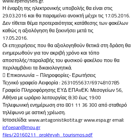
www.ependyseis.gr.
Η έναρξη της ηλεκτρονικής υποβολής θα είναι στις
29.03.2016 και θα παραμείνει ανοικτή μέχρι τις 17.05.2016.
Δεν τίθεται θέμα προτεραιότητας κατάθεσης των φακέλων
καθώς η αξιολόγηση θα ξεκινήσει μετά τις
17.05.2016.
Οι επιχειρήσεις που θα αξιολογηθούν θετικά στη δράση θα
ενημερωθούν για τον ακριβή χρόνο και τόπο
αποστολής/παραλαβής του φυσικού φακέλου που θα
περιλαμβάνει τα δικαιολογητικά.
 Επικοινωνία – Πληροφορίες‐ Ερωτήσεις
Τεχνικό γραφείο Αειφορία : 2631055637/6974810785
Γραφείο Πληροφόρησης ΕΥΔ ΕΠΑνΕΚ: Μεσογείων 56,
Αθήνα με ωράριο λειτουργίας 8:30 έως 19:00
Τηλεφωνική ενημέρωση στο 801 11 36 300 από σταθερό
τηλέφωνο με αστική χρέωση.
Ιστοσελίδα: www.antagonistikotita.gr www.espa.gr email:
infoepan@mou.gr
files/20160211_prokhryxh_tourismos.pdf