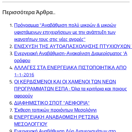
Περισσότερα Άρθρα...
Πρόγραμμα "Αναβάθμιση πολύ μικρών & μικρών
υφιστάμενων επιχειρήσεων με την ανάπτυξη των
ικανοτήτων τους στις νέες αγορές"
ΕΝΙΣΧΥΣΗ ΤΗΣ ΑΥΤΟΑΠΑΣΧΟΛΗΣΗΣ ΠΤΥΧΙΟΥΧΩΝ 
Ενεργειακή Αναβάθμιση-Ανακαίνιση Διαμερίσματος 'Α
ορόφου
ΑΛΛΑΓΕΣ ΣΤΑ ΕΝΕΡΓΕΙΑΚΑ ΠΙΣΤΟΠΟΙΗΤΙΚΑ ΑΠΟ
1-1-2016
ΟΙ ΚΕΡΔΙΣΜΕΝΟΙ ΚΑΙ ΟΙ ΧΑΜΕΝΟΙ ΤΩΝ ΝΕΩΝ
ΠΡΟΓΡΑΜΜΑΤΩΝ ΕΣΠΑ : Όλα τα κριτήρια και ποιους
αφορούν
ΔΙΑΦΗΜΙΣΤΙΚΟ ΣΠΟΤ "ΑΕΙΦΟΡΙΑ"
Έκθεση τοπικών προιόντων Μεσολόγγι
ΕΝΕΡΓΕΙΑΚΗ ΑΝΑΒΑΘΜΙΣΗ ΡΕΤΣΙΝΑ
ΜΕΣΟΛΟΓΓΙΟΥ
Ενεργειακή Αναβάθμιση Δύο Διαμερισμάτων στο