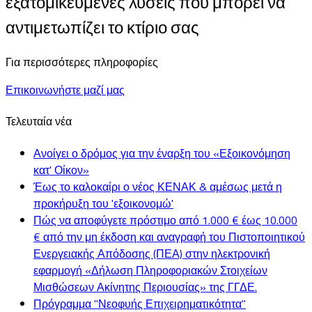
εξατομικευμένες λύσεις που μπορεί να
αντιμετωπίζει το κτίριο σας
Για περισσότερες πληροφορίες
Επικοινωνήστε μαζί μας
Τελευταία νέα
Ανοίγει ο δρόμος για την έναρξη του «Εξοικονόμηση
κατ' Οίκον»
Έως το καλοκαίρι ο νέος ΚΕΝΑΚ & αμέσως μετά η
προκήρυξη του 'εξοικονομώ'
Πώς να αποφύγετε πρόστιμο από 1.000 € έως 10.000
€ από την μη έκδοση και αναγραφή του Πιστοποιητικού
Ενεργειακής Απόδοσης (ΠΕΑ) στην ηλεκτρονική
εφαρμογή «Δήλωση Πληροφοριακών Στοιχείων
Μισθώσεων Ακίνητης Περιουσίας» της ΓΓΔΕ.
Πρόγραμμα "Νεοφυής Επιχειρηματικότητα"