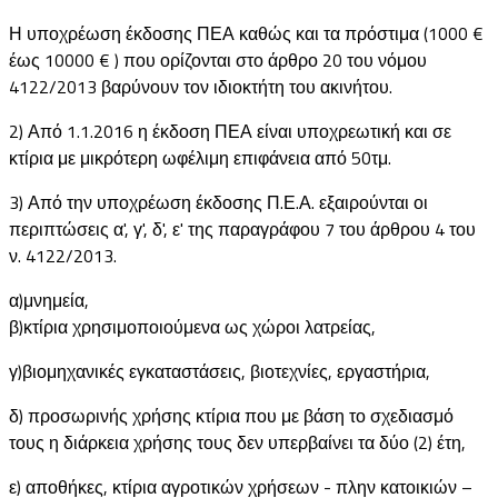
Η υποχρέωση έκδοσης ΠΕΑ καθώς και τα πρόστιμα (1000 €
έως 10000 € ) που ορίζονται στο άρθρο 20 του νόμου
4122/2013 βαρύνουν τον ιδιοκτήτη του ακινήτου.
2) Από 1.1.2016 η έκδοση ΠΕΑ είναι υποχρεωτική και σε
κτίρια με μικρότερη ωφέλιμη επιφάνεια από 50τμ.
3) Από την υποχρέωση έκδοσης Π.Ε.Α. εξαιρούνται οι
περιπτώσεις α', γ', δ', ε' της παραγράφου 7 του άρθρου 4 του
ν. 4122/2013.
α)μνημεία,
β)κτίρια χρησιμοποιούμενα ως χώροι λατρείας,
γ)βιομηχανικές εγκαταστάσεις, βιοτεχνίες, εργαστήρια,
δ) προσωρινής χρήσης κτίρια που με βάση το σχεδιασμό
τους η διάρκεια χρήσης τους δεν υπερβαίνει τα δύο (2) έτη,
ε) αποθήκες, κτίρια αγροτικών χρήσεων - πλην κατοικιών –