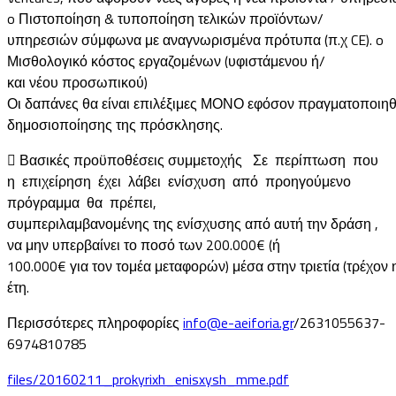
o Πιστοποίηση & τυποποίηση τελικών προϊόντων/
υπηρεσιών σύμφωνα με αναγνωρισμένα πρότυπα (π.χ CE). o
Μισθολογικό κόστος εργαζομένων (υφιστάμενου ή/
και νέου προσωπικού)
Οι δαπάνες θα είναι επιλέξιμες ΜΟΝΟ εφόσον πραγματοποιηθ
δημοσιοποίησης της πρόσκλησης.
 Βασικές προϋποθέσεις συμμετοχής Σε περίπτωση που
η επιχείρηση έχει λάβει ενίσχυση από προηγούμενο
πρόγραμμα θα πρέπει,
συμπεριλαμβανομένης της ενίσχυσης από αυτή την δράση ,
να μην υπερβαίνει το ποσό των 200.000€ (ή
100.000€ για τον τομέα μεταφορών) μέσα στην τριετία (τρέχο
έτη.
Περισσότερες πληροφορίες
info@e-aeiforia.gr
/2631055637-
6974810785
files/20160211_prokyrixh_enisxysh_mme.pdf