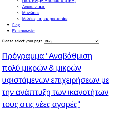
Πιστ. Ενεργ. Απόδοσης (ΠΕΑ).
Ανακαινίσεις
Μονώσεις
Μελέτες πυροπροστασίας
Blog
Επικοινωνία
Please select your page
Πρόγραμμα "Αναβάθμιση
πολύ μικρών & μικρών
υφιστάμενων επιχειρήσεων με
την ανάπτυξη των ικανοτήτων
τους στις νέες αγορές"